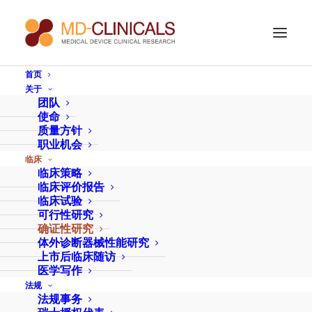
首页
关于
确证性研究
团队
使命
质量方针
职业机会
优化市场准入的临床试验设计对于节省时间和资源至
临床
临床策略
关重要。 MD-CLINICALS 为您的全球临床试验提供
临床评价报告
全方位服务。
临床试验
可行性研究
确证性研究
体外诊断器械性能研究
联系我们，免费咨询半小时
上市后临床随访
医学写作
法规
法规事务