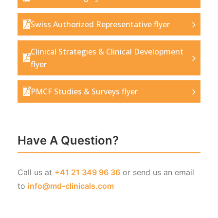
Swiss Authorized Representative flyer
Clinical Strategies & Clinical Development
flyer
PMCF Studies & Surveys flyer
Have A Question?
Call us at
+41 21 349 96 36
or send us an email
to
info@md-clinicals.com