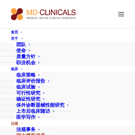
首页
关于
瑞士授权代表
团队
使命
质量方针
职业机会
您进入瑞士医疗器械和 IVD 市场的通行证。
临床
临床策略
瑞士与欧盟不再有相互协议。 因此，所有希望在瑞士
临床评价报告
临床试验
市场上保留或销售其产品的医疗器械制造商都必须指
可行性研究
定一名瑞士法律代表。
确证性研究
体外诊断器械性能研究
上市后临床随访
我们提供高度合规的专业服务，帮助制造商将产品成
医学写作
功推向瑞士市场。
法规
法规事务
我们的方法简单明了：