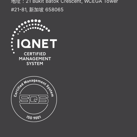
地址：21 Bukit Batok Crescent, WCEGA Tower
#21-81, 新加坡 658065