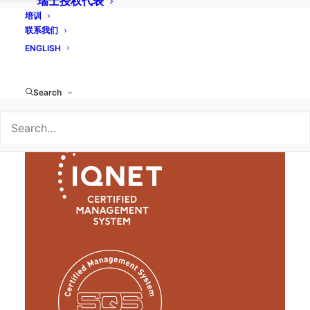
瑞士授权代表
始终以道德/廉洁的方式与客户、监管机构、调查人员
培训
和我们互动的任何其他第三方合作。
联系我们
保护客户、员工和第三方免受数据保护要求方面的直
ENGLISH
接和间接伤害。
Search