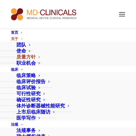
首页
关于
质量政策 - ISO 9001 认
团队
使命
证
质量方针
职业机会
临床
临床策略
以具有时间成本效益的方式提供始终满足或超出客户
临床评价报告
临床试验
期望的个性化优质服务。
可行性研究
提供始终满足客户需求的服务，100% 遵守适用的国
确证性研究
家或国际法规以及其他适用要求。
体外诊断器械性能研究
上市后临床随访
通过持续培训和支持确保公司各级的质量意识。
医学写作
创造并维持积极的以团队为导向的环境，以提高员工
法规
法规事务
满意度。