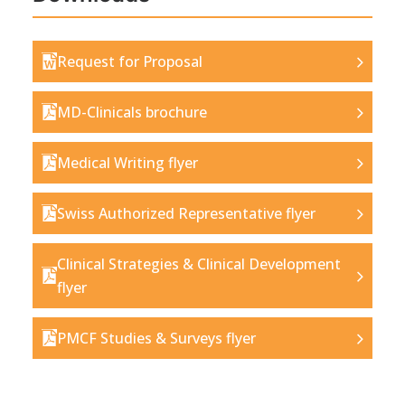
Request for Proposal
MD-Clinicals brochure
Medical Writing flyer
Swiss Authorized Representative flyer
Clinical Strategies & Clinical Development
flyer
PMCF Studies & Surveys flyer