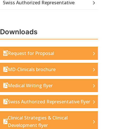
Swiss Authorized Representative
Downloads
Request for Proposal
MD-Clinicals brochure
Medical Writing flyer
Swiss Authorized Representative flyer
Clinical Strategies & Clinical
Development flyer